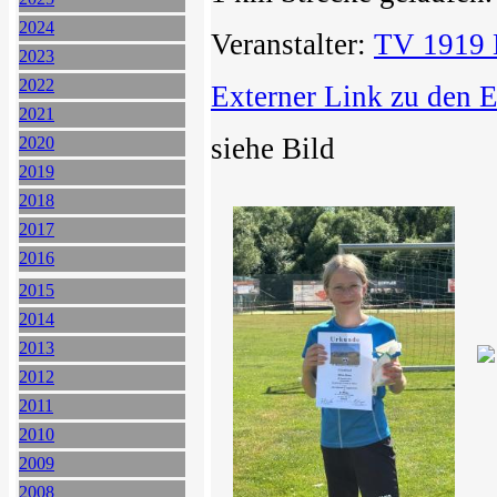
2024
Veranstalter:
TV 1919 
2023
2022
Externer Link zu den 
2021
siehe Bild
2020
2019
2018
2017
2016
2015
2014
2013
2012
2011
2010
2009
2008