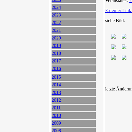
Veranstalter:
D
2024
Externer Link
2023
siehe Bild.
2022
2021
2020
2019
2018
2017
2016
2015
2014
letzte Änderu
2013
2012
2011
2010
2009
2008