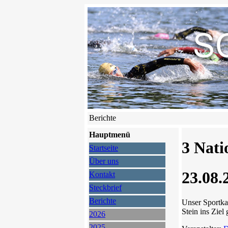
Berichte
Hauptmenü
3 Nati
Startseite
Über uns
23.08.
Kontakt
Steckbrief
Berichte
Unser Sportk
Stein ins Zie
2026
2025