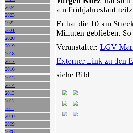
Jürgen Kurz
hat sich
2024
am Frühjahreslauf tei
2023
Er hat die 10 km Strec
2022
2021
Minuten geblieben. So 
2020
Veranstalter:
LGV Mara
2019
2018
Externer Link zu den 
2017
2016
siehe Bild.
2015
2014
2013
2012
2011
2010
2009
2008