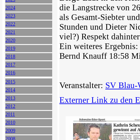
die Langstrecke von 2
2024
als Gesamt-Siebter und
2023
2022
Stunden und Dieter Nic
2021
viel?) Respekt dahinte
2020
Ein weiteres Ergebnis
2019
Bernd Knauff 18:58 Mi
2018
2017
2016
2015
Veranstalter:
SV Blau-W
2014
2013
Externer Link zu den 
2012
2011
2010
2009
2008