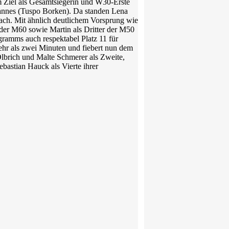
im Ziel als Gesamtsiegerin und W30-Erste
fannes (Tuspo Borken). Da standen Lena
ach. Mit ähnlich deutlichem Vorsprung wie
der M60 sowie Martin als Dritter der M50
gramms auch respektabel Platz 11 für
ehr als zwei Minuten und fiebert nun dem
lbrich und Malte Schmerer als Zweite,
bastian Hauck als Vierte ihrer