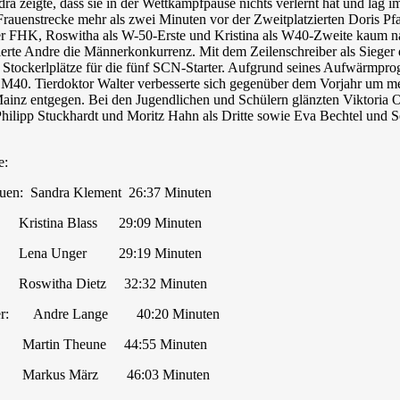
ra zeigte, dass sie in der Wettkampfpause nichts verlernt hat und lag 
rauenstrecke mehr als zwei Minuten vor der Zweitplatzierten Doris P
der FHK, Roswitha als W-50-Erste und Kristina als W40-Zweite kaum n
erte Andre die Männerkonkurrenz. Mit dem Zeilenschreiber als Sieger 
e Stockerlplätze für die fünf SCN-Starter. Aufgrund seines Aufwärmpro
 M40. Tierdoktor Walter verbesserte sich gegenüber dem Vorjahr um m
ainz entgegen. Bei den Jugendlichen und Schülern glänzten Viktoria O
hilipp Stuckhardt und Moritz Hahn als Dritte sowie Eva Bechtel und Se
e:
auen: Sandra Klement 26:37 Minuten
 Blass 29:09 Minuten
nger 29:19 Minuten
a Dietz 32:32 Minuten
er: Andre Lange 40:20 Minuten
Theune 44:55 Minuten
 März 46:03 Minuten