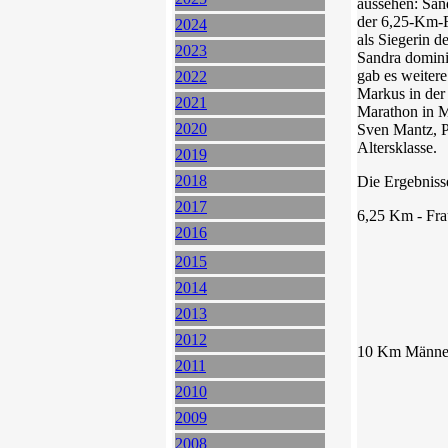
aussehen: Sand
der 6,25-Km-F
2024
als Siegerin 
2023
Sandra domini
gab es weiter
2022
Markus in der
2021
Marathon in M
2020
Sven Mantz, P
Altersklasse.
2019
2018
Die Ergebniss
2017
6,25 Km - Fr
2016
Kristina
2015
Lena U
2014
2013
Roswith
2012
10 Km Männ
2011
Martin 
2010
2009
Markus
2008