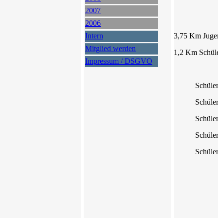
Bernd K
2007
Dr. Walt
2006
Intern
3,75 Km Juge
Mitglied werden
1,2 Km Schü
Impressum / DSGVO
Sebasti
Schüler B: 
Schüler C
Schüler D
Schülerinn
Schülerin
Lina-Sop
Lisa 
Cathari
Rhoda