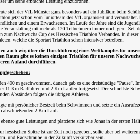
ser um seine erbrachte Leistung einzuordnen.
eute sich der VfL Münster ganz besonders auf ein Jubiläum beim Schül
athlon jetzt schon vom Juniorteam des VfL organisiert und veranstaltet
ndlichen und einem Erwachsenen. Im Laufe der Jahre sind die Jugend
die Veranstaltung mit mehr als 120 Teilnehmern immer noch gern. Seit 
lon zum Nachwuchs Cup des Hessischen Triathlon Verbandes. In dieser C
ten, welche die Sportart Triathlon schon intensiver betreiben.
ollten auch wir, über die Durchführung eines Wettkampfes für uns
en Raum gibt es keinen einzigen Triathlon für unseren Nachwuchs
ßeren Aufand durchführen.
pfgeschehen:
en 400 m geschwommen, danach gab es eine dreistündige "Pause". Im
er 11 Km Radfahren und 2 Km Laufen fortgesetzt. Der schnellste Schwi
nden Abständen folgten die übrigen Athleten.
gte mit persönicher Bestzeit beim Schwimmen und setzte ein Ausrufezei
m abschließenden 2 Km Lauf.
 ebenso gute Leistungen und platzierte sich wie Jonas in der ersten Hälf
r hessischen Spitze ist zur Zeit noch gegeben, sollte aber bei weiterem
m- und Radschraube in der Zukunft verkürzbar sein.