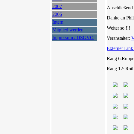
2007
Abschließend 
2006
Danke an Phili
Intern
Weiter so !!!
Mitglied werden
Impressum / DSGVO
Veranstalter:
V
Externer Link
Rang 6:Rupper
Rang 12: Roth