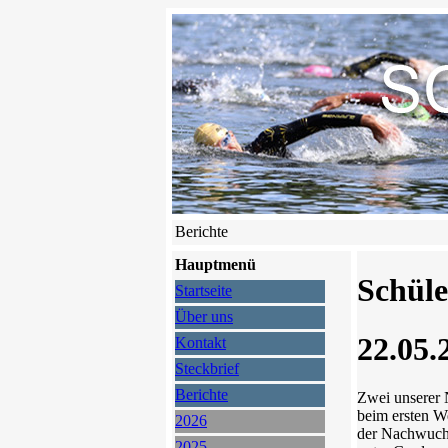
Berichte
Hauptmenü
Schüle
Startseite
Über uns
22.05.
Kontakt
Steckbrief
Berichte
Zwei unserer
beim ersten W
2026
der Nachwuchsa
2025