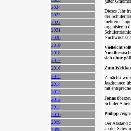
guter Gradmes
2024
Dieses Jahr fr
2023
der Schülertri
mehreren Juge
2022
organisieren 
2021
Schülertriath
Nachwuchsathle
2020
2019
Vielleicht s
Nordhessisch
2018
sich ohne gö
2017
Zum Wettkam
2016
2015
Zunächst wurd
Jagdrennen üb
2014
mit entspreche
2013
Jonas
überzeu
2012
Schüler A bei
2011
Philipp
zeigte
2010
2009
Der Abstand zu
an der Schwim
2008