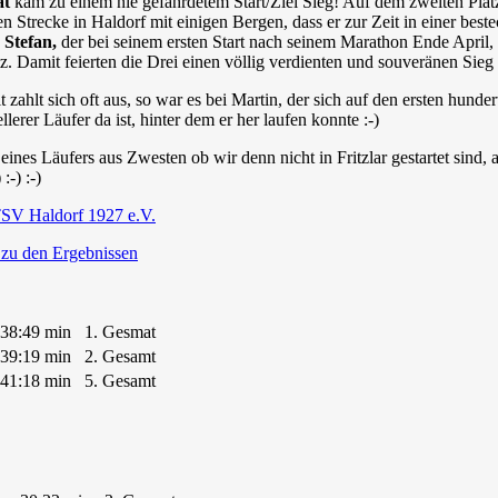
at
kam zu einem nie gefährdetem Start/Ziel Sieg! Auf dem zweiten Plat
n Strecke in Haldorf mit einigen Bergen, dass er zur Zeit in einer bes
e
Stefan,
der bei seinem ersten Start nach seinem Marathon Ende April, n
z. Damit feierten die Drei einen völlig verdienten und souveränen Sie
 zahlt sich oft aus, so war es bei Martin, der sich auf den ersten hun
llerer Läufer da ist, hinter dem er her laufen konnte :-)
eines Läufers aus Zwesten ob wir denn nicht in Fritzlar gestartet sind
schon!" :-) :-) :-)
SV Haldorf 1927 e.V.
 zu den Ergebnissen
38:49 min
1. Gesmat
39:19 min
2. Gesamt
41:18 min
5. Gesamt