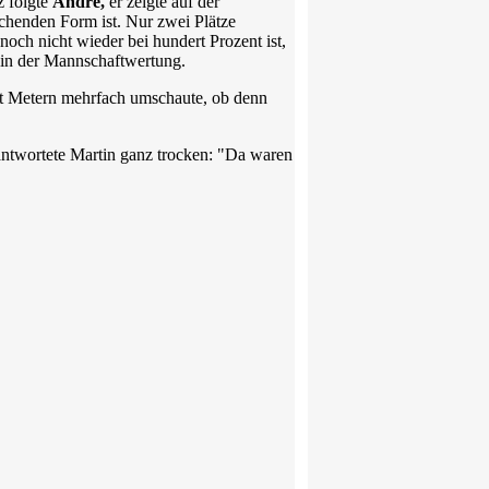
z folgte
Andre,
er zeigte auf der
techenden Form ist. Nur zwei Plätze
och nicht wieder bei hundert Prozent ist,
g in der Mannschaftwertung.
dert Metern mehrfach umschaute, ob denn
, antwortete Martin ganz trocken: "Da waren