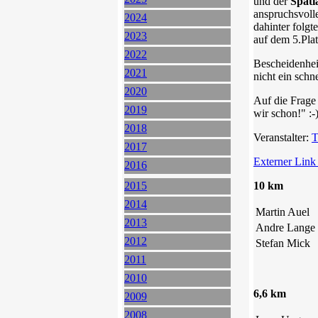
und der
Spati
anspruchsvolle
2024
dahinter folgt
2023
auf dem 5.Plat
2022
Bescheidenheit
2021
nicht ein schne
2020
Auf die Frage 
2019
wir 
2018
Veranstalter:
T
2017
Externer Link
2016
2015
10 km
2014
Martin Auel
2013
Andre Lange
2012
Stefan Mick
2011
2010
6,6 km
2009
2008