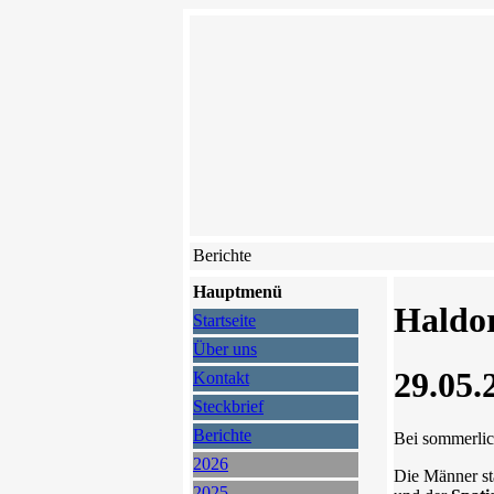
Berichte
Hauptmenü
Haldor
Startseite
Über uns
29.05.
Kontakt
Steckbrief
Berichte
Bei sommerlic
2026
Die Männer st
2025