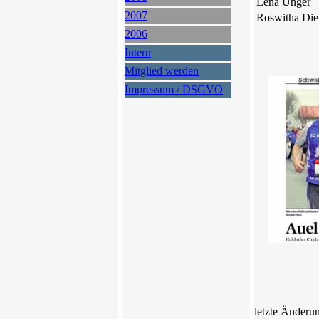
Lena Unger
2007
Roswitha Die
2006
Intern
Mitglied werden
Impressum / DSGVO
letzte Änderu