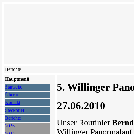
Berichte
Hauptmenü
5. Willinger Pan
Startseite
Über uns
27.06.2010
Kontakt
Steckbrief
Berichte
Unser Routinier
Bernd
2026
Willinger Panormalauf
2025