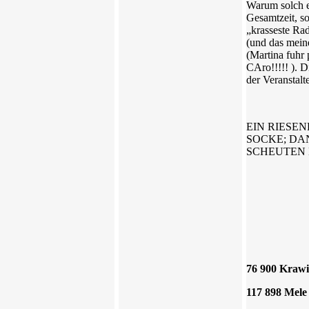
Warum solch e
Gesamtzeit, so
„krasseste Rad
(und das meine
(Martina fuhr
CAro!!!!! ). D
der Veranstalt
EIN RIESE
SOCKE; DA
SCHEUTEN DAB
76 900 Krawi
117 898 Me