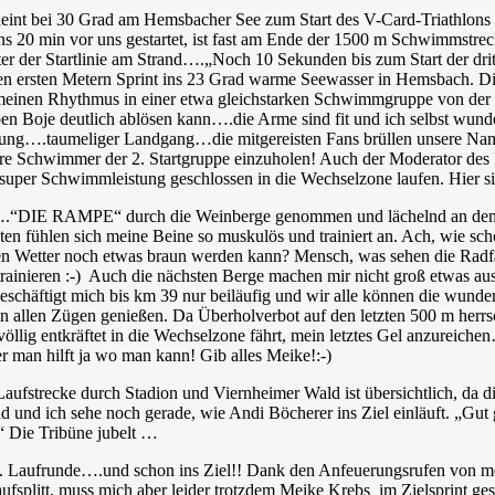
eint bei 30 Grad am Hemsbacher See zum Start des V-Card-Triathlons in
ins 20 min vor uns gestartet, ist fast am Ende der 1500 m Schwimmstre
r der Startlinie am Strand….„Noch 10 Sekunden bis zum Start der dritt
en ersten Metern Sprint ins 23 Grad warme Seewasser in Hemsbach. Di
 meinen Rhythmus in einer etwa gleichstarken Schwimmgruppe von der
ben Boje deutlich ablösen kann….die Arme sind fit und ich selbst wund
ng….taumeliger Landgang…die mitgereisten Fans brüllen unsere Namen
re Schwimmer der 2. Startgruppe einzuholen! Auch der Moderator des R
r super Schwimmleistung geschlossen in die Wechselzone laufen. Hier
.“DIE RAMPE“ durch die Weinberge genommen und lächelnd an dem 
lten fühlen sich meine Beine so muskulös und trainiert an. Ach, wie sch
n Wetter noch etwas braun werden kann? Mensch, was sehen die Radf
trainieren :-) Auch die nächsten Berge machen mir nicht groß etwas au
eschäftigt mich bis km 39 nur beiläufig und wir alle können die wunder
n allen Zügen genießen. Da Überholverbot auf den letzten 500 m herrsc
 völlig entkräftet in die Wechselzone fährt, mein letztes Gel anzureich
er man hilft ja wo man kann! Gib alles Meike!:-)
Laufstrecke durch Stadion und Viernheimer Wald ist übersichtlich, da d
d und ich sehe noch gerade, wie Andi Böcherer ins Ziel einläuft. „Gut 
 Die Tribüne jubelt …
2. Laufrunde….und schon ins Ziel!! Dank den Anfeuerungsrufen von me
ufsplitt, muss mich aber leider trotzdem Meike Krebs im Zielsprint ge