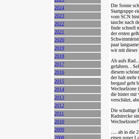
Die Sonne sch
2024
Startgruppe e
2023
vom SCN hinte
tauche nach d
2022
finde schnell
2021
der ersten gel
Schwimmleistu
2020
paar langsame
2019
wir mit diese
2018
Ab aufs Rad…
2017
gefahren. . Se
diesem schöne
2016
der halt mehr 
2015
bergauf geht b
Wechselzone i
2014
die hinter mir
2013
verschätzt, ab
2012
Die schattige 
2011
Radstrecke sin
2010
Wechselzone!“
2009
…. ab in die 
2008
einen super La