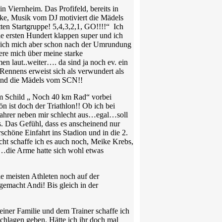
 Viernheim. Das Profifeld, bereits in
cke, Musik vom DJ motiviert die Mädels
en Startgruppe! 5,4,3,2,1, GO!!!!“ Ich
e ersten Hundert klappen super und ich
 ich mich aber schon nach der Umrundung
ere mich über meine starke
 laut..weiter…. da sind ja noch ev. ein
ennens erweist sich als verwundert als
 sind die Mädels vom SCN!!
Schild „ Noch 40 km Rad“ vorbei
ön ist doch der Triathlon!! Ob ich bei
ahrer neben mir schlecht aus…egal…soll
s. Das Gefühl, dass es anscheinend nur
schöne Einfahrt ins Stadion und in die 2.
ht schaffe ich es auch noch, Meike Krebs,
en…die Arme hatte sich wohl etwas
ie meisten Athleten noch auf der
gemacht Andi! Bis gleich in der
iner Familie und dem Trainer schaffe ich
schlagen geben. Hätte ich ihr doch mal