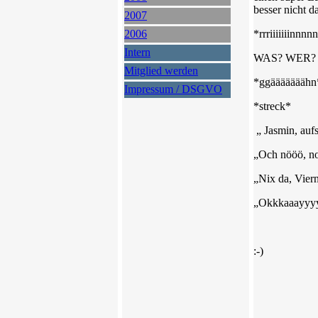
besser nicht 
2007
2006
*rrriiiiiiinn
Intern
WAS? WER?
Mitglied werden
*ggääääääähn
Impressum / DSGVO
*streck*
„ Jasmin, auf
„Och nööö, no
„Nix da, Viern
„Okkkaaayyy
:-)