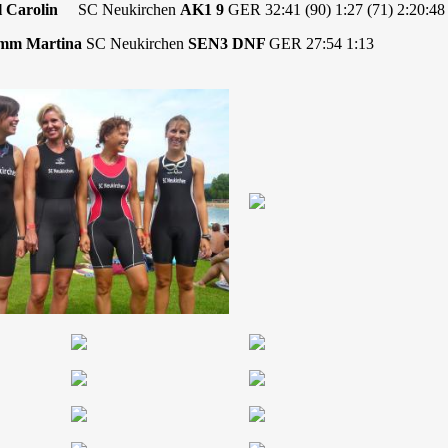
ll Carolin
SC Neukirchen
AK1 9
GER 32:41 (90) 1:27 (71) 2:20:48 
amm Martina
SC Neukirchen
SEN3 DNF
GER 27:54 1:13