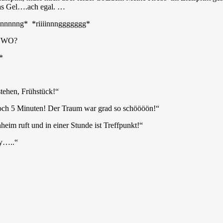
das Gel….ach egal. …
nnnnnnnng* *riiiinnnggggggg*
 WO?
*
stehen, Frühstück!“
ch 5 Minuten! Der Traum war grad so schöööön!“
heim ruft und in einer Stunde ist Treffpunkt!“
y…..“