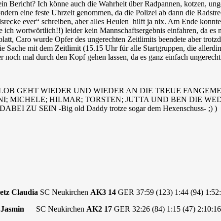
in Bericht? Ich könne auch die Wahrheit über Radpannen, kotzen, unge
ndern eine feste Uhrzeit genommen, da die Polizei ab dann die Radstre
srecke ever“ schreiben, aber alles Heulen hilft ja nix. Am Ende konnte
 ich wortwörtlich!!) leider kein Mannschaftsergebnis einfahren, da es
 platt, Caro wurde Opfer des ungerechten Zeitlimits beendete aber tro
ie Sache mit dem Zeitlimit (15.15 Uhr für alle Startgruppen, die allerdi
er noch mal durch den Kopf gehen lassen, da es ganz einfach ungerecht 
NLOB GEHT WIEDER UND WIEDER AN DIE TREUE FANGEME
NI; MICHELE; HILMAR; TORSTEN; JUTTA UND BEN DIE 
EI ZU SEIN -Big old Daddy trotze sogar dem Hexenschuss- ;) )
etz Claudia
SC Neukirchen
AK3 14
GER 37:59 (123) 1:44 (94) 1:52:
le Jasmin
SC Neukirchen
AK2 17
GER 32:26 (84) 1:15 (47) 2:10:16