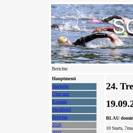
Berichte
Hauptmenü
24. Tr
Startseite
Über uns
19.09.
Kontakt
Steckbrief
Berichte
BLAU dominie
2026
10 Starts, 7ma
2025