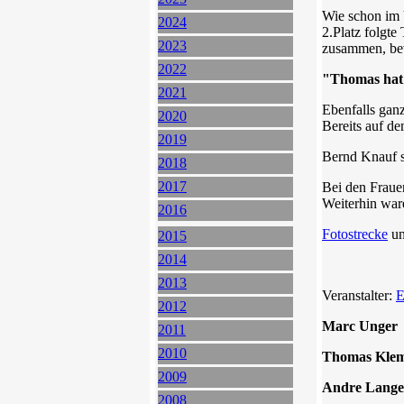
Wie schon im 
2024
2.Platz folgt
2023
zusammen, bev
2022
"Thomas hat 
2021
Ebenfalls gan
2020
Bereits auf de
2019
Bernd Knauf s
2018
2017
Bei den Fraue
Weiterhin war
2016
Fotostrecke
u
2015
2014
2013
Veranstalter:
E
2012
Marc Ung
2011
2010
Thomas Kle
2009
Andre La
2008