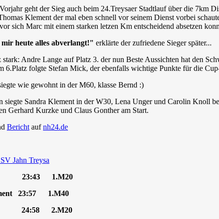
Vorjahr geht der Sieg auch beim 24.Treysaer Stadtlauf über die 7km 
e Thomas Klement der mal eben schnell vor seinem Dienst vorbei schaut
or sich Marc mit einem starken letzen Km entscheidend absetzen konn
mir heute alles abverlangt!"
erklärte der zufriedene Sieger später...
z stark: Andre Lange auf Platz 3. der nun Beste Aussichten hat den 
m 6.Platz folgte Stefan Mick, der ebenfalls wichtige Punkte für die C
iegte wie gewohnt in der M60, klasse Bernd :)
n siegte Sandra Klement in der W30, Lena Unger und Carolin Knoll bel
en Gerhard Kurzke und Claus Gonther am Start.
nd
Bericht
auf
nh24.de
SV Jahn Treysa
er 23:43 1.M20
ment 23:57 1.M40
nge 24:58 2.M20