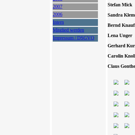
Stefan M
2007
2006
Sandra Kle
Intern
Bernd Kn
Mitglied werden
Lena Ung
Impressum / DSGVO
Gerhard K
Carolin K
Claus Gon