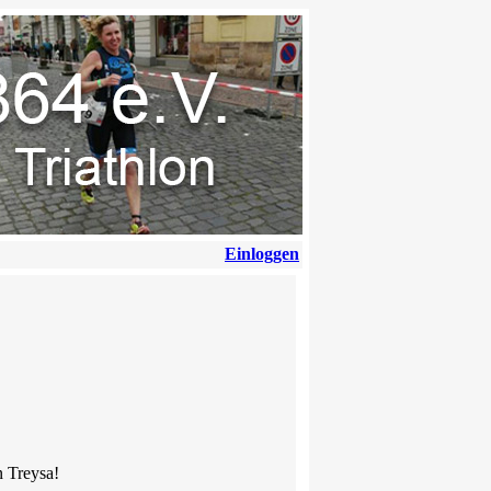
Einloggen
n Treysa!