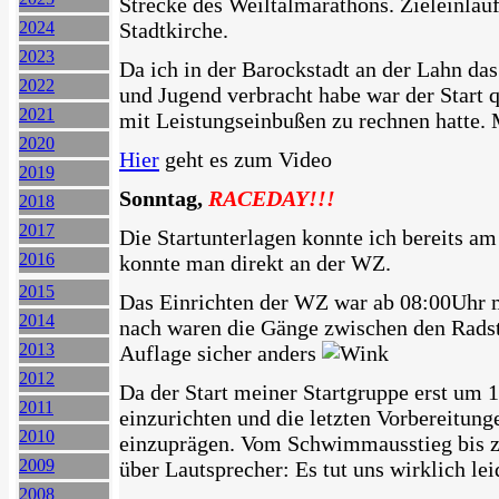
Strecke des Weiltalmarathons. Zieleinlau
2024
Stadtkirche.
2023
Da ich in der Barockstadt an der Lahn das
2022
und Jugend verbracht habe war der Start q
2021
mit Leistungseinbußen zu rechnen hatte. 
2020
Hier
geht es zum Video
2019
Sonntag,
RACEDAY!!!
2018
2017
Die Startunterlagen konnte ich bereits am
2016
konnte man direkt an der WZ.
2015
Das Einrichten der WZ war ab 08:00Uhr m
2014
nach waren die Gänge zwischen den Radstä
2013
Auflage sicher anders
2012
Da der Start meiner Startgruppe erst um 10
2011
einzurichten und die letzten Vorbereitung
2010
einzuprägen. Vom Schwimmausstieg bis z
2009
über Lautsprecher: Es tut uns wirklich le
2008