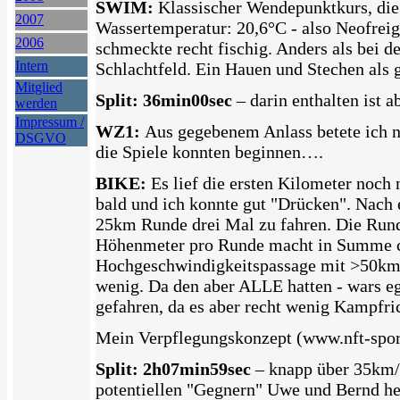
SWIM:
Klassischer Wendepunktkurs, die 
2007
Wassertemperatur: 20,6°C - also Neofreig
2006
schmeckte recht fischig. Anders als bei 
Intern
Schlachtfeld. Ein Hauen und Stechen als
Mitglied
Split: 36min00sec
– darin enthalten ist 
werden
Impressum /
WZ1:
Aus gegebenem Anlass betete ich n
DSGVO
die Spiele konnten beginnen….
BIKE:
Es lief die ersten Kilometer noch 
bald und ich konnte gut "Drücken". Nach 
25km Runde drei Mal zu fahren. Die Rund
Höhenmeter pro Runde macht in Summe ca.
Hochgeschwindigkeitspassage mit >50km/
wenig. Da den aber ALLE hatten - wars eg
gefahren, da es aber recht wenig Kampfr
Mein Verpflegungskonzept (www.nft-spor
Split: 2h07min59sec
– knapp über 35km/h
potentiellen "Gegnern" Uwe und Bernd he