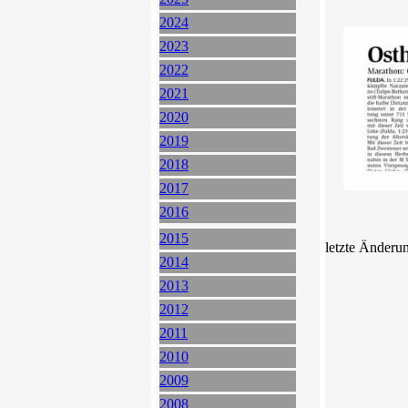
2024
2023
2022
2021
2020
2019
2018
2017
2016
2015
letzte Änderu
2014
2013
2012
2011
2010
2009
2008