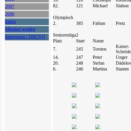
82.
121
Michael
Slabon
2007
2006
Olympisch
Intern
2.
385
Fabian
Pretz
Mitglied werden
Seniorenliga
2
Impressum / DSGVO
Platz
Start
Name
Kaiser-
7.
245
Torsten
Schröde
14.
247
Peter
Unger
20.
248
Stefan
Dädelo
6.
246
Martina
Stamm