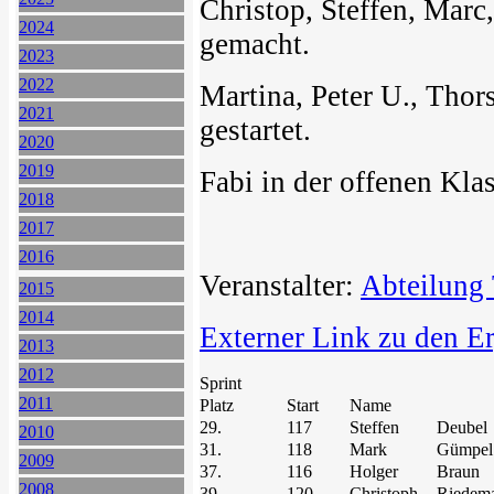
Christop, Steffen, Marc
2024
gemacht.
2023
2022
Martina, Peter U., Thor
2021
gestartet.
2020
2019
Fabi in der offenen Kla
2018
2017
2016
Veranstalter:
Abteilung 
2015
2014
Externer Link zu den E
2013
2012
Sprint
2011
Platz
Start
Name
29.
117
Steffen
Deubel
2010
31.
118
Mark
Gümpel
2009
37.
116
Holger
Braun
2008
39.
120
Christoph
Riedem