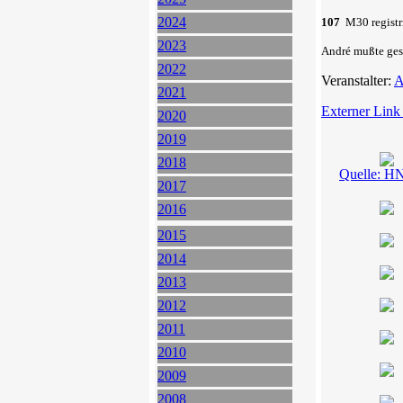
2024
107
M30 registri
2023
André mußte ges
2022
Veranstalter:
A
2021
Externer Link
2020
2019
2018
Quelle: H
2017
2016
2015
2014
2013
2012
2011
2010
2009
2008