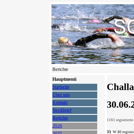
Berichte
Hauptmenü
Challa
Startseite
Über uns
30.06.
Kontakt
Steckbrief
Berichte
1161 registriert
2026
33
W 40 registr
2025