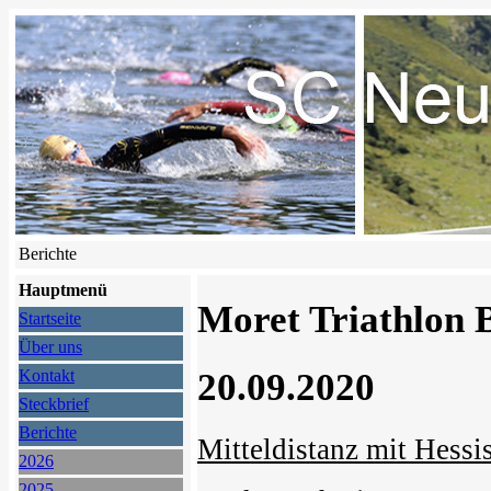
Berichte
Hauptmenü
Moret Triathlon 
Startseite
Über uns
20.09.2020
Kontakt
Steckbrief
Berichte
Mitteldistanz mit Hessi
2026
2025