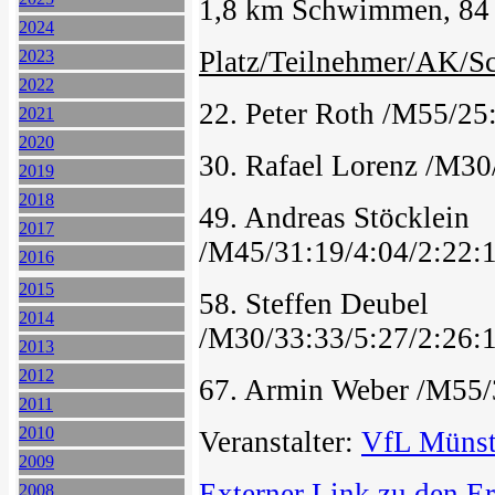
1,8 km Schwimmen, 84 
2024
Platz/Teilnehmer/AK/
2023
2022
22. Peter Roth /M55/25
2021
2020
30. Rafael Lorenz /M30
2019
2018
49. Andreas Stöcklein
2017
/M45/31:19/4:04/2:22:1
2016
2015
58. Steffen Deubel
2014
/M30/33:33/5:27/2:26:1
2013
2012
67. Armin Weber /M55/3
2011
2010
Veranstalter:
VfL Münst
2009
Externer Link zu den E
2008