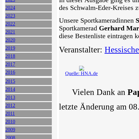
In dieser Ausgabe ging es um
des Schwalm-Eder-Kreises zu
2024
2023
Unsere Sportkameradinnen
S
2022
Sportkamerad
Gerhard Ma
2021
diese Bestenliste eintragen 
2020
Veranstalter:
Hessische
2019
2018
2017
2016
Quelle: HNA.de
2015
2014
Vielen Dank an
Pa
2013
letzte Änderung am 08
2012
2011
2010
2009
2008