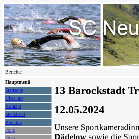
Berichte
Hauptmenü
13 Barockstadt Tr
Startseite
Über uns
12.05.2024
Kontakt
Steckbrief
Berichte
Unsere Sportkameradin
2026
Dädelow
sowie die Spo
2025