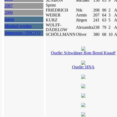
SLABON
Michael
156
65
9
A
Sprint
2007
FRIEDRICH
Nik
208
90
2
A
2006
WEBER
Armin
207
64
3
A
Intern
KURZ
Jürgen
241
63
5
A
WOLFF-
Mitglied werden
Alexandra
238
79
2
A
DÄDELOW
Impressum / DSGVO
SCHÖLLMANN
Oliver
380
68
10
A
Quelle: Schwälmer Bote Bernd Knauff
Quelle: HNA