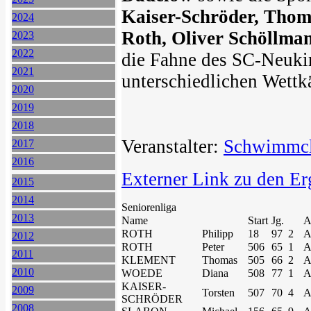
Kaiser-Schröder, Thom
2024
Roth, Oliver Schöllma
2023
2022
die Fahne des SC-Neukir
2021
unterschiedlichen Wett
2020
2019
2018
Veranstalter:
Schwimmclu
2017
2016
Externer Link zu den Er
2015
2014
Seniorenliga
2013
Name
Start
Jg.
A
ROTH
Philipp
18
97
2
A
2012
ROTH
Peter
506
65
1
A
2011
KLEMENT
Thomas
505
66
2
A
2010
WOEDE
Diana
508
77
1
A
KAISER-
2009
Torsten
507
70
4
A
SCHRÖDER
2008