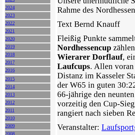
Unsere unermüdliche 
2024
Rahme des Nordhessen
2023
Text Bernd Knauff
2022
2021
Fleißig Punkte sammel
2020
Nordhessencup
zähle
2019
2018
Wierarer Dorflauf
, e
2017
Laufcups
. Allen vora
2016
Distanz im Kasseler St
2015
der W65 in guten 30:22
2014
66-jährige den neunten
2013
vorzeitig den Cup-Sieg
2012
2011
rangiert nach sieben R
2010
Veranstalter:
Laufsport
2009
2008