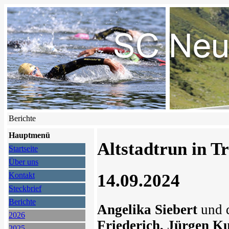
Berichte
Hauptmenü
Altstadtrun in T
Startseite
Über uns
14.09.2024
Kontakt
Steckbrief
Berichte
Angelika Siebert
und 
2026
Friederich, Jürgen K
2025