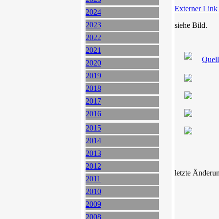
Externer Link
2024
2023
siehe Bild.
2022
2021
Quel
2020
2019
2018
2017
2016
2015
2014
2013
2012
letzte Änderu
2011
2010
2009
2008