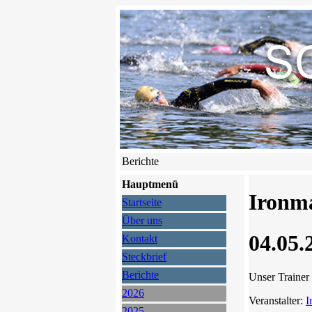
Berichte
Hauptmenü
Ironma
Startseite
Über uns
04.05.
Kontakt
Steckbrief
Berichte
Unser Trainer
2026
Veranstalter:
I
2025