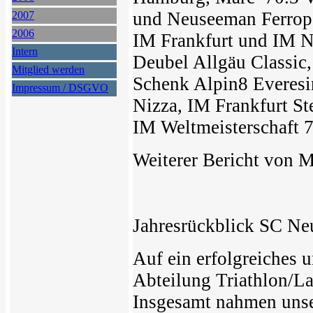
und Neuseeman Ferropo
2007
2006
IM Frankfurt und IM Ni
Intern
Deubel Allgäu Classic
Mitglied werden
Schenk Alpin8 Everesi
Impressum / DSGVO
Nizza, IM Frankfurt St
IM Weltmeisterschaft 7
Weiterer Bericht von M
Jahresrückblick SC Ne
Auf ein erfolgreiches 
Abteilung Triathlon/L
Insgesamt nahmen unser