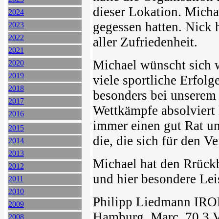
dieser Lokation. Micha
2024
gegessen hatten. Nick 
2023
2022
aller Zufriedenheit.
2021
Michael wünscht sich 
2020
2019
viele sportliche Erfolg
2018
besonders bei unserem T
2017
Wettkämpfe absolviert 
2016
immer einen gut Rat un
2015
die, die sich für den V
2014
2013
Michael hat den Rrückb
2012
und hier besondere Lei
2011
2010
Philipp Liedmann IR
2009
Hamburg, Marc 70.3 V
2008