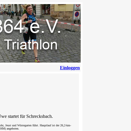
Einloggen
we startet für Schrecksbach.
ohr, Jeust und Wüstegarten führt
. Hauptlauf ist der
26,2-km-
0 HM) angeboten
.