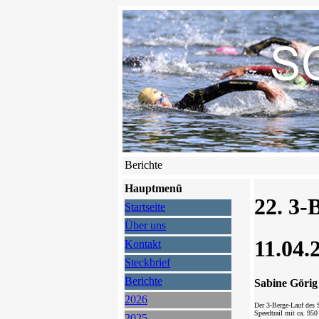
Berichte
Hauptmenü
22. 3-
Startseite
Über uns
11.04.
Kontakt
Steckbrief
Berichte
Sabine Görig
2026
Der 3-Berge-Lauf des 
Speedtrail mit ca. 95
2025