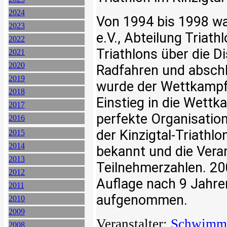
2024
Von 1994 bis 1998 w
2023
e.V., Abteilung Triath
2022
Triathlons über die
2021
2020
Radfahren und abschl
2019
wurde der Wettkampf 
2018
Einstieg in die Wettk
2017
perfekte Organisatio
2016
der Kinzigtal-Triathlo
2015
2014
bekannt und die Veran
2013
Teilnehmerzahlen. 20
2012
Auflage nach 9 Jahre
2011
aufgenommen.
2010
2009
Veranstalter:
Schwimmv
2008