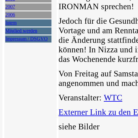
IRONMAN sprechen!
2007
2006
Jedoch für die Gesundh
Intern
Vortage und am Rennta
Mitglied werden
die Änderung stattfin
Impressum / DSGVO
können! In Nizza und 
das Wochenende kurzfri
Von Freitag auf Samsta
angenommen und machte
Veranstalter:
WTC
Externer Link zu den 
siehe Bilder