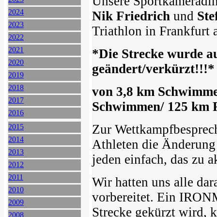
Unsere Sportkameradi
2024
Nik Friedrich
und
Ste
2023
Triathlon in Frankfurt
2022
2021
*Die Strecke wurde a
2020
geändert/verkürzt!!!*
2019
2018
von 3,8 km Schwimme
2017
Schwimmen/ 125 km R
2016
Zur Wettkampfbesprech
2015
2014
Athleten die Änderung
2013
jeden einfach, das zu 
2012
2011
Wir hatten uns alle dar
2010
vorbereitet. Ein IRON
2009
Strecke gekürzt wird, 
2008