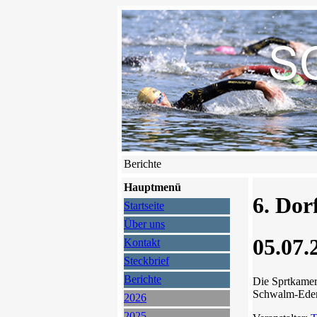
Berichte
Hauptmenü
6. Dor
Startseite
Über uns
05.07.
Kontakt
Steckbrief
Berichte
Die Sprtkame
Schwalm-Eder
2026
2025