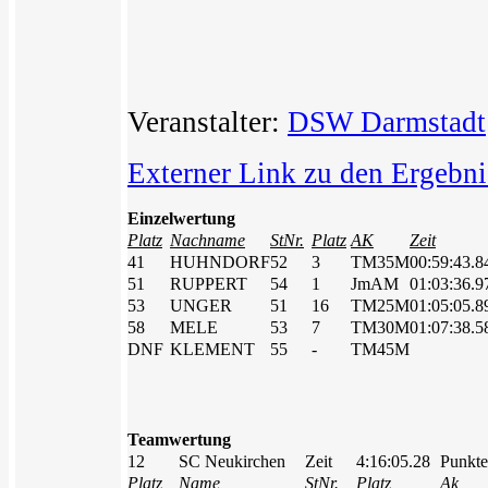
Veranstalter:
DSW Darmstadt
Externer Link zu den Ergebni
Einzelwertung
Platz
Nachname
StNr.
Platz
AK
Zeit
41
HUHNDORF
52
3
TM35M
00:59:43.8
51
RUPPERT
54
1
JmAM
01:03:36.9
53
UNGER
51
16
TM25M
01:05:05.8
58
MELE
53
7
TM30M
01:07:38.5
DNF
KLEMENT
55
-
TM45M
Teamwertung
12
SC Neukirchen
Zeit
4:16:05.28
Punkte
Platz
Name
StNr.
Platz
Ak