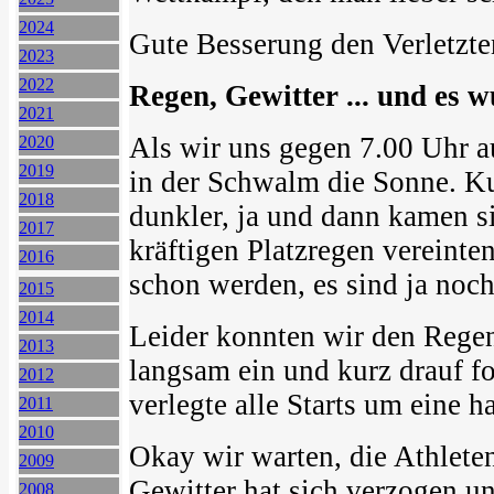
2024
Gute Besserung den Verletzt
2023
2022
Regen, Gewitter ... und es w
2021
Als wir uns gegen 7.00 Uhr 
2020
2019
in der Schwalm die Sonne. K
2018
dunkler, ja und dann kamen si
2017
kräftigen Platzregen vereinte
2016
schon werden, es sind ja noch
2015
2014
Leider konnten wir den Regen 
2013
langsam ein und kurz drauf fo
2012
verlegte alle Starts um eine h
2011
2010
Okay wir warten, die Athleten 
2009
Gewitter hat sich verzogen un
2008