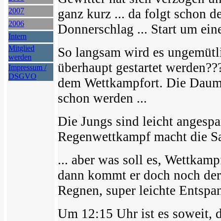
2007
ganz kurz ... da folgt schon d
2006
Donnerschlag ... Start um ein
Intern
Mitglied
So langsam wird es ungemütli
werden
überhaupt gestartet werden?
Impressum /
DSGVO
dem Wettkampfort. Die Daume
schon werden ...
Die Jungs sind leicht angespa
Regenwettkampf macht die Sac
... aber was soll es, Wettkam
dann kommt er doch noch der e
Regnen, super leichte Entspa
Um 12:15 Uhr ist es soweit, 