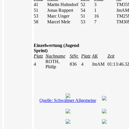
41
Martin Huhndorf
52
3
TM35
51
Jonas Ruppert
54
1
JmAM
53
Marc Unger
51
16
TM25
58
Marcel Mele
53
7
TM30
Einzelwertung (Jugend
Sprint)
Platz
Nachname
StNr.
Platz
AK
Zeit
ROTH,
4
836
4
JmAM
01:13:46.3
Philip
Quelle: Schwälmer Allgemeine