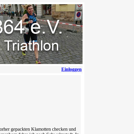
Einloggen
vorher gepackten Klamotten checken und