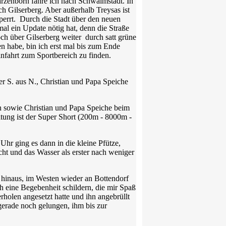
warzenborn fahre ich nach Schwalmstadt. In
h Gilserberg. Aber außerhalb Treysas ist
sperrt. Durch die Stadt über den neuen
al ein Update nötig hat, denn die Straße
och über Gilserberg weiter durch satt grüne
n habe, bin ich erst mal bis zum Ende
infahrt zum Sportbereich zu finden.
ter S. aus N., Christian und Papa Speiche
bin sowie Christian und Papa Speiche beim
tung ist der Super Short (200m - 8000m -
hr ging es dann in die kleine Pfütze,
cht und das Wasser als erster nach weniger
 hinaus, im Westen wieder an Bottendorf
 eine Begebenheit schildern, die mir Spaß
rholen angesetzt hatte und ihn angebrüllt
 gerade noch gelungen, ihm bis zur