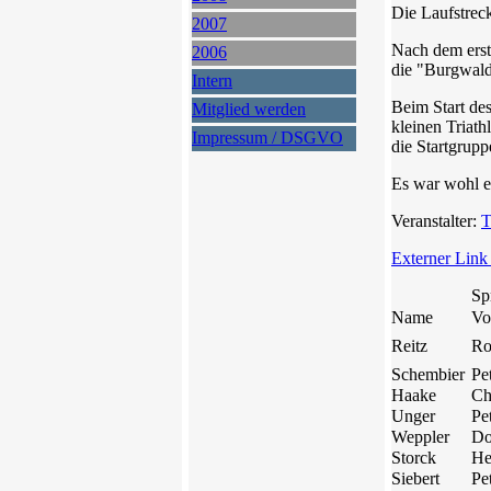
Die Laufstrec
2007
Nach dem erste
2006
die "Burgwald
Intern
Beim Start de
Mitglied werden
kleinen Triath
Impressum / DSGVO
die Startgrupp
Es war wohl e
Veranstalter:
T
Externer Link
Sp
Name
Vo
Reitz
Ro
Schembier
Pe
Haake
Ch
Unger
Pe
Weppler
Do
Storck
He
Siebert
Pe