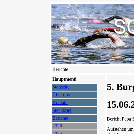
Berichte
Hauptmenü
5. Bur
Startseite
Über uns
15.06.
Kontakt
Steckbrief
Berichte
Bericht Papa 
2026
Aufstehen um 
2025