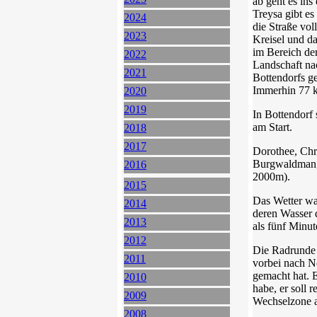
ab geht es ins
Treysa gibt es
2024
die Straße vol
2023
Kreisel und d
im Bereich der
2022
Landschaft nac
2021
Bottendorfs ge
Immerhin 77 k
2020
2019
In Bottendorf 
am Start.
2018
2017
Dorothee, Chri
Burgwaldman, 
2016
2000m).
2015
Das Wetter wa
2014
deren Wasser d
2013
als fünf Minut
2012
Die Radrunde 
2011
vorbei nach N
gemacht hat. E
2010
habe, er soll 
2009
Wechselzone a
2008