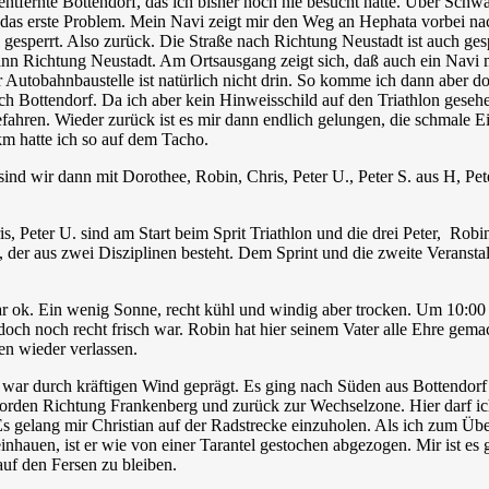
 entfernte Bottendorf, das ich bisher noch nie besucht hatte. Über Sch
 das erste Problem. Mein Navi zeigt mir den Weg an Hephata vorbei nac
l gesperrt. Also zurück. Die Straße nach Richtung Neustadt ist auch ge
ann Richtung Neustadt. Am Ortsausgang zeigt sich, daß auch ein Navi m
 Autobahnbaustelle ist natürlich nicht drin. So komme ich dann aber d
h Bottendorf. Da ich aber kein Hinweisschild auf den Triathlon gesehe
fahren. Wieder zurück ist es mir dann endlich gelungen, die schmale E
m hatte ich so auf dem Tacho.
sind wir dann mit Dorothee, Robin, Chris, Peter U., Peter S. aus H, Pe
s, Peter U. sind am Start beim Sprit Triathlon und die drei Peter, Ro
der aus zwei Disziplinen besteht. Dem Sprint und die zweite Veranstal
r ok. Ein wenig Sonne, recht kühl und windig aber trocken. Um 10:00 U
och noch recht frisch war. Robin hat hier seinem Vater alle Ehre gema
en wieder verlassen.
war durch kräftigen Wind geprägt. Es ging nach Süden aus Bottendorf
orden Richtung Frankenberg und zurück zur Wechselzone. Hier darf ich
s gelang mir Christian auf der Radstrecke einzuholen. Als ich zum Übe
reinhauen, ist er wie von einer Tarantel gestochen abgezogen. Mir ist es
uf den Fersen zu bleiben.