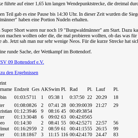
ke führte auf einer 1,65 km langen Wendepunktstrecke, die dreimal dur
n Teil gab es eine Pause bis 14:30 Uhr. In dieser Zeit wurden die Sie
männer" haben eine Portion Nudeln erhalten.
s Super Short waren nur noch 19 "Burgwaldmänner" am Start. Dazu kame
lon machen wollten oder die, die mal probieren wollten, ob das was für s
e ab. Jetzt sah man nur sehr wenige Neos. Für die kurze Strecke hat sic
ine runde Sache, der Wettkampf im Bottendorf.
SV 09 Bottendorf e.V.
 zu den Ergebnissen
rint
rname
Endzeit
Ges
AK
Swim
Pl.
Rad
Pl.
Lauf
Pl.
bin
01:03:57
11
1
05:38
1
0:37:50
22
20:29
18
ter
01:08:08
26
2
07:41
28
00:39:00
39
21:27
29
ristian
01:12:39
46
9
08:16
45
00:49:38
54
ter
01:13:30
48
6
09:02
63
00:42:05
65
ro
01:14:30
2
08:41
55
00:42:52
71
22:57
56
lmut
01:16:29
59
2
08:59
61
00:41:15
55
26:15
99
ter
01:18:18
67
3
11:15
116
00:42:41
70
24.47
83