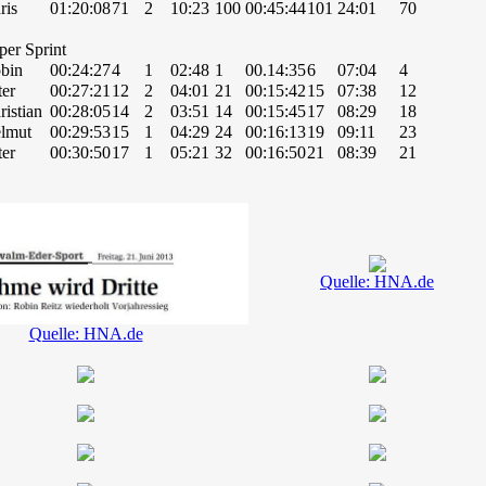
ris
01:20:08
71
2
10:23
100
00:45:44
101
24:01
70
per Sprint
bin
00:24:27
4
1
02:48
1
00.14:35
6
07:04
4
ter
00:27:21
12
2
04:01
21
00:15:42
15
07:38
12
ristian
00:28:05
14
2
03:51
14
00:15:45
17
08:29
18
lmut
00:29:53
15
1
04:29
24
00:16:13
19
09:11
23
ter
00:30:50
17
1
05:21
32
00:16:50
21
08:39
21
Quelle: HNA.de
Quelle: HNA.de