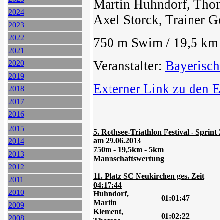
Martin Huhndorf, Thom
2024
Axel Storck, Trainer 
2023
2022
750 m Swim / 19,5 km 
2021
Veranstalter:
Bayerisch
2020
2019
Externer Link zu den 
2018
2017
2016
2015
5. Rothsee-Triathlon Festival - Sprint
am 29.06.2013
2014
750m - 19,5km - 5km
2013
Mannschaftswertung
2012
11. Platz SC Neukirchen ges. Zeit
2011
04:17:44
2010
Huhndorf,
01:01:47
Martin
2009
Klement,
01:02:22
2008