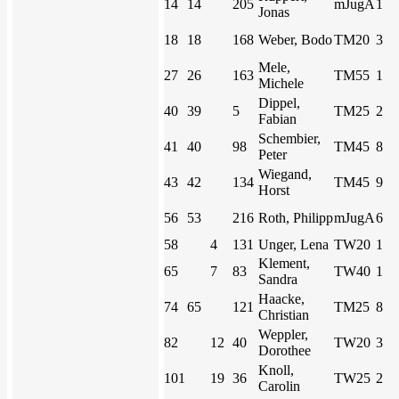
14
14
205
mJugA
1
Jonas
18
18
168
Weber, Bodo
TM20
3
Mele,
27
26
163
TM55
1
Michele
Dippel,
40
39
5
TM25
2
Fabian
Schembier,
41
40
98
TM45
8
Peter
Wiegand,
43
42
134
TM45
9
Horst
56
53
216
Roth, Philipp
mJugA
6
58
4
131
Unger, Lena
TW20
1
Klement,
65
7
83
TW40
1
Sandra
Haacke,
74
65
121
TM25
8
Christian
Weppler,
82
12
40
TW20
3
Dorothee
Knoll,
101
19
36
TW25
2
Carolin