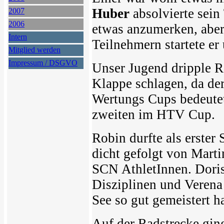
Huber
absolvierte sei
2007
2006
etwas anzumerken, aber
Intern
Teilnehmern startete e
Mitglied werden
Impressum / DSGVO
Unser Jugend dripple R
Klappe schlagen, da der
Wertungs Cups bedeutet
zweiten im HTV Cup.
Robin durfte als erster
dicht gefolgt von Mart
SCN AthletInnen. Doris 
Disziplinen und Verena
See so gut gemeistert ha
Auf der Radstrecke ging