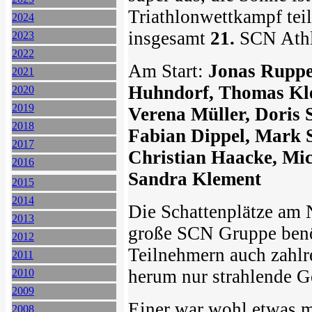
Triathlonwettkampf tei
2024
insgesamt
21.
SCN Athl
2023
2022
Am Start:
Jonas Rupper
2021
Huhndorf, Thomas Kle
2020
2019
Verena Müller, Doris 
2018
Fabian Dippel, Mark 
2017
Christian Haacke, Mic
2016
Sandra Klement
2015
2014
Die Schattenplätze am 
2013
große SCN Gruppe benöt
2012
Teilnehmern auch zahlr
2011
herum nur strahlende G
2010
2009
Einer war wohl etwas m
2008