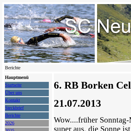
Berichte
Hauptmenü
6. RB Borken Cel
Startseite
Über uns
21.07.2013
Kontakt
Steckbrief
Berichte
Wow....früher Sonntag-M
2026
super aus, die Sonne is
2025