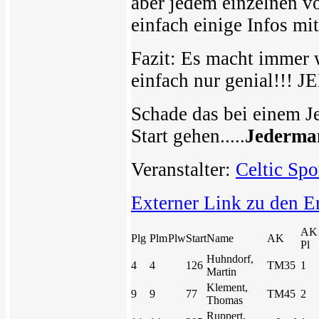
aber jedem einzelnen v
einfach einige Infos mit
Fazit: Es macht immer w
einfach nur genial!!
Schade das bei einem J
Start gehen.....
Jederma
Veranstalter:
Celtic Spo
Externer Link zu den E
AK
Plg
Plm
Plw
Start
Name
AK
Pl
Huhndorf,
4
4
126
TM35
1
Martin
Klement,
9
9
77
TM45
2
Thomas
Ruppert,