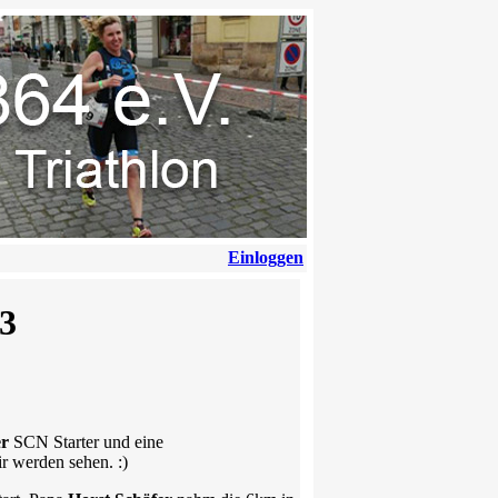
Einloggen
13
er
SCN Starter und eine
r werden sehen. :)