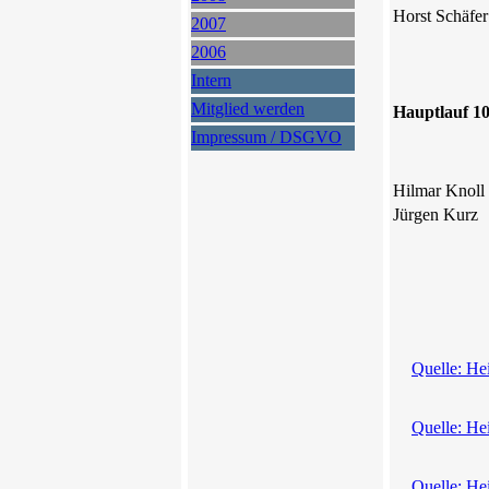
Horst Schäfer
2007
2006
Intern
Mitglied werden
Hauptlauf 1
Impressum / DSGVO
Hilmar Knoll
Jürgen Kurz
Quelle: He
Quelle: He
Quelle: He