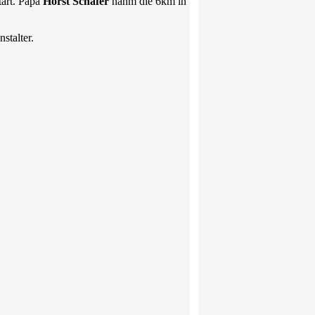
art. Papa
Horst Schäfer
nahm die 6km in
stalter.