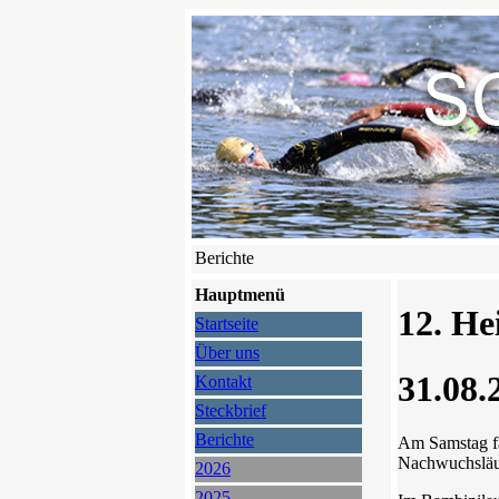
Berichte
Hauptmenü
12. He
Startseite
Über uns
31.08.
Kontakt
Steckbrief
Berichte
Am Samstag fa
Nachwuchsläuf
2026
2025