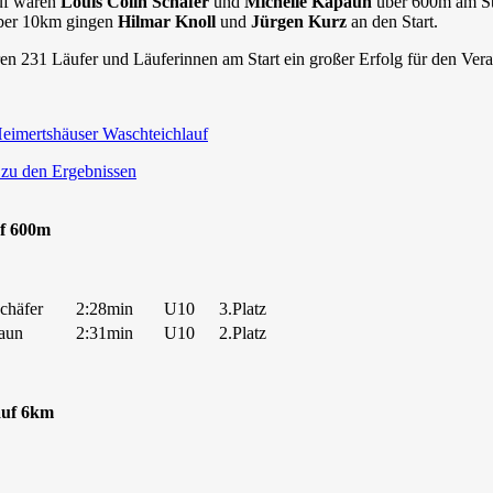
uf waren
Louis Colin Schäfer
und
Michelle Kapaun
über 600m am St
über 10km gingen
Hilmar Knoll
und
Jürgen Kurz
an den Start.
n 231 Läufer und Läuferinnen am Start ein großer Erfolg für den Veran
eimertshäuser Waschteichlauf
 zu den Ergebnissen
f 600m
chäfer
2:28min
U10
3.Platz
aun
2:31min
U10
2.Platz
auf 6km