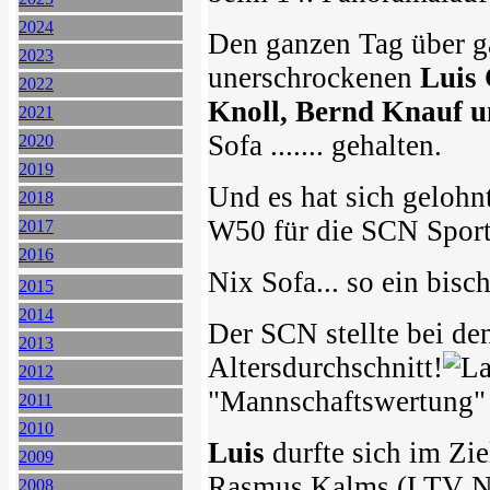
2024
Den ganzen Tag über g
2023
unerschrockenen
Luis 
2022
Knoll, Bernd Knauf 
2021
Sofa ....... gehalten.
2020
2019
Und es hat sich gelohn
2018
W50 für die SCN Sportl
2017
2016
Nix Sofa... so ein bisch
2015
2014
Der SCN stellte bei d
2013
Altersdurchschnitt!
2012
"Mannschaftswertung" wär
2011
2010
Luis
durfte sich im Zi
2009
Rasmus Kalms (LTV Ne
2008