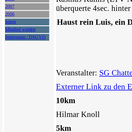
2007
überquerte 4sec. hinter 
2006
Haust rein Luis, ein
Intern
Mitglied werden
Impressum / DSGVO
Veranstalter:
SG Chatt
Externer Link zu den 
10km
Hilmar Knoll 1
5km