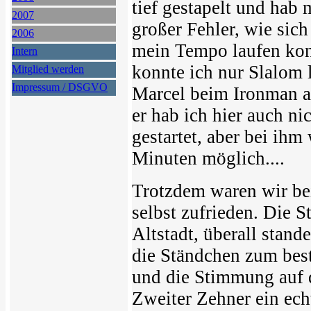
tief gestapelt und hab 
2007
großer Fehler, wie sich
2006
mein Tempo laufen kon
Intern
konnte ich nur Slalom 
Mitglied werden
Impressum / DSGVO
Marcel beim Ironman au
er hab ich hier auch ni
gestartet, aber bei ihm
Minuten möglich....
Trotzdem waren wir be
selbst zufrieden. Die S
Altstadt, überall stan
die Ständchen zum bes
und die Stimmung auf 
Zweiter Zehner ein ech