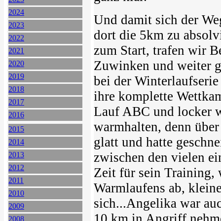
2024
Und damit sich der Weg 
2023
dort die 5km zu absol
2022
zum Start, trafen wir B
2021
Zuwinken und weiter gi
2020
2019
bei der Winterlaufserie
2018
ihre komplette Wettka
2017
Lauf ABC und locker w
2016
warmhalten, denn über N
2015
glatt und hatte geschne
2014
zwischen den vielen ein
2013
2012
Zeit für sein Training
2011
Warmlaufens ab, kleine
2010
sich...Angelika war au
2009
10 km in Angriff nehm
2008