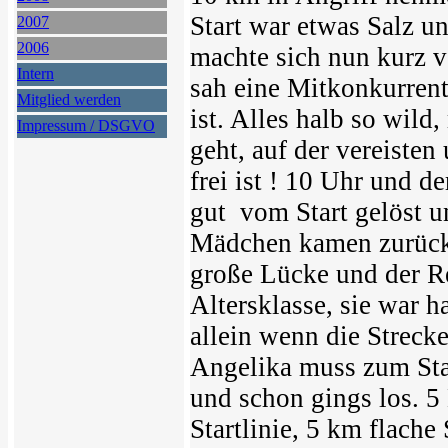
Start war etwas Salz u
2007
2006
machte sich nun kurz v
Intern
sah eine Mitkonkurrenti
Mitglied werden
ist. Alles halb so wild
Impressum / DSGVO
geht, auf der vereisten
frei ist ! 10 Uhr und de
gut vom Start gelöst un
Mädchen kamen zurück u
große Lücke und der Re
Altersklasse, sie war h
allein wenn die Strecke
Angelika muss zum Star
und schon gings los. 5
Startlinie, 5 km flache