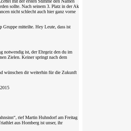
e Zettel mit der ersten Stimme den Namen
rden sollte. Nach seinem 3. Platz in der Ak
ncen nicht schlecht auch hier ganz vorne
Gruppe mitteilte. Hey Leute, dass ist
ning notwendig ist, der Ehrgeiz den du im
inen Zielen. Keiner springt nach dem
nd wünschen dir weiterhin für die Zukunft
 2015
ahnsinn“, rief Martin Huhndorf am Freitag
riathlet aus Homberg ist unser, ihr