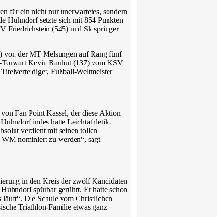
n für ein nicht nur unerwartetes, sondern
nde Huhndorf setzte sich mit 854 Punkten
V Friedrichstein (545) und Skispringer
440) von der MT Melsungen auf Rang fünf
ll-Torwart Kevin Rauhut (137) vom KSV
itelverteidiger, Fußball-Weltmeister
 von Fan Point Kassel, der diese Aktion
 Huhndorf indes hatte Leichtathletik-
bsolut verdient mit seinen tollen
ie WM nominiert zu werden“, sagt
ierung in den Kreis der zwölf Kandidaten
 Huhndorf spürbar gerührt. Er hatte schon
läuft“. Die Schule vom Christlichen
sische Triathlon-Familie etwas ganz