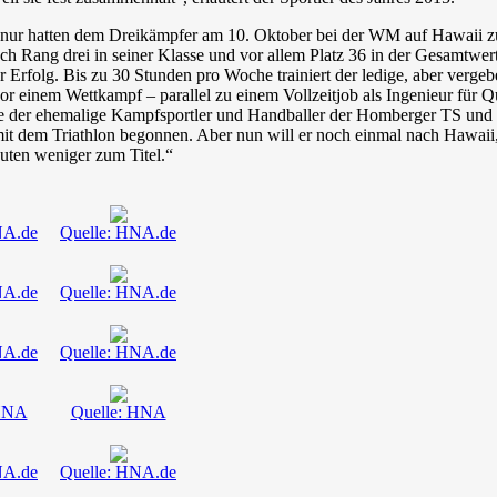
nur hatten dem Dreikämpfer am 10. Oktober bei der WM auf Hawaii zum
ch Rang drei in seiner Klasse und vor allem Platz 36 in der Gesamtwert
r Erfolg. Bis zu 30 Stunden pro Woche trainiert der ledige, aber verg
r einem Wettkampf – parallel zu einem Vollzeitjob als Ingenieur für 
te der ehemalige Kampfsportler und Handballer der Homberger TS un
it dem Triathlon begonnen. Aber nun will er noch einmal nach Hawaii,
uten weniger zum Titel.“
NA.de
Quelle: HNA.de
NA.de
Quelle: HNA.de
NA.de
Quelle: HNA.de
 HNA
Quelle: HNA
NA.de
Quelle: HNA.de