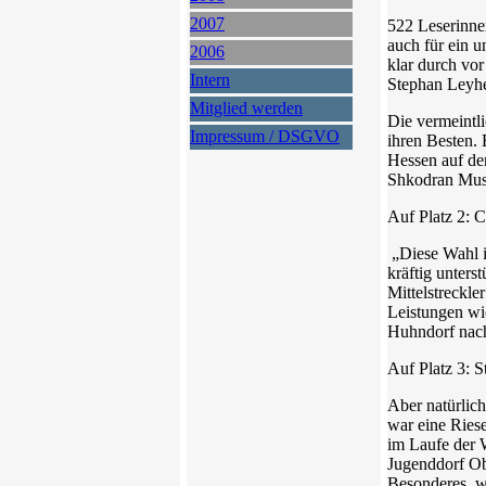
2007
522 Leserinnen
auch für ein u
2006
klar durch vo
Intern
Stephan Leyhe
Mitglied werden
Die vermeintl
Impressum / DSGVO
ihren Besten.
Hessen auf den
Shkodran Must
Auf Platz 2: C
„Diese Wahl is
kräftig unters
Mittelstreckle
Leistungen wi
Huhndorf nach
Auf Platz 3: 
Aber natürlic
war eine Riese
im Laufe der 
Jugenddorf Obe
Besonderes, we