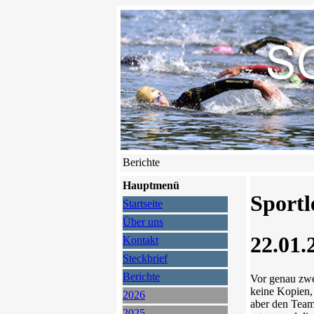
Berichte
Hauptmenü
Sportl
Startseite
Über uns
22.01.
Kontakt
Steckbrief
Berichte
Vor genau zwe
keine Kopien,
2026
aber den Teamg
2025