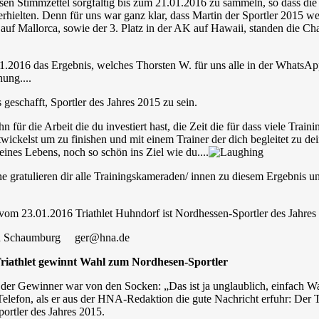
esen Stimmzettel sorgfältig bis zum 21.01.2016 zu sammeln, so dass di
hielten. Denn für uns war ganz klar, dass Martin der Sportler 2015 we
uf Mallorca, sowie der 3. Platz in der AK auf Hawaii, standen die Cha
.2016 das Ergebnis, welches Thorsten W. für uns alle in der WhatsApp 
ung....
s geschafft, Sportler des Jahres 2015 zu sein.
hn für die Arbeit die du investiert hast, die Zeit die für dass viele Trai
ickelst um zu finishen und mit einem Trainer der dich begleitet zu de
eines Lebens, noch so schön ins Ziel wie du....
e gratulieren dir alle Trainingskameraden/ innen zu diesem Ergebnis u
om 23.01.2016 Triathlet Huhndorf ist Nordhessen-Sportler des Jahres
ld Schaumburg ger@hna.de
iathlet gewinnt Wahl zum Nordhesen-Sportler
t der Gewinner war von den Socken: „Das ist ja unglaublich, einfach W
 Telefon, als er aus der HNA-Redaktion die gute Nachricht erfuhr: Der T
ortler des Jahres 2015.