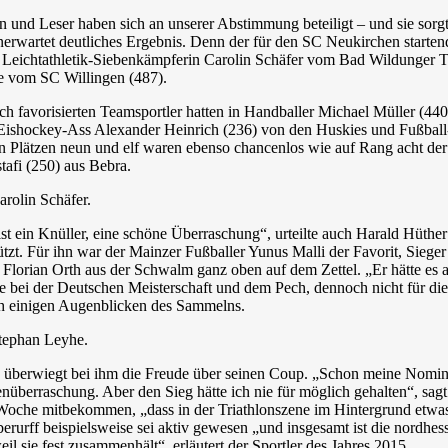
 und Leser haben sich an unserer Abstimmung beteiligt – und sie sorgte
nerwartet deutliches Ergebnis. Denn der für den SC Neukirchen starte
r Leichtathletik-Siebenkämpferin Carolin Schäfer vom Bad Wildunger T
 vom SC Willingen (487).
ich favorisierten Teamsportler hatten in Handballer Michael Müller (
 Eishockey-Ass Alexander Heinrich (236) von den Huskies und Fußba
 Plätzen neun und elf waren ebenso chancenlos wie auf Rang acht der T
afi (250) aus Bebra.
arolin Schäfer.
t ein Knüller, eine schöne Überraschung“, urteilte auch Harald Hüther
tützt. Für ihn war der Mainzer Fußballer Yunus Malli der Favorit, Sieger
r Florian Orth aus der Schwalm ganz oben auf dem Zettel. „Er hätte es a
e bei der Deutschen Meisterschaft und dem Pech, dennoch nicht für d
 einigen Augenblicken des Sammelns.
Stephan Leyhe.
h überwiegt bei ihm die Freude über seinen Coup. „Schon meine Nomin
nüberraschung. Aber den Sieg hätte ich nie für möglich gehalten“, sagt
Woche mitbekommen, „dass in der Triathlonszene im Hintergrund etwas 
rurff beispielsweise sei aktiv gewesen „und insgesamt ist die nordhes
il sie fest zusammenhält“, erläutert der Sportler des Jahres 2015.