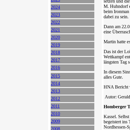
setzen und di
M. Huhndorf er
2024
beim Ironman a
2023
dabei zu sein.
2022
Dann am 22.01
2021
eine Überrasch
2020
Martin hatte e
2019
Das ist der Lo
2018
Wettkampf entw
2017
längsten Tag s
2016
In diesem Sinn
2015
alles Gute.
2014
HNA Bericht v
2013
Autor: Gera
2012
2011
Homberger Tr
2010
Kassel. Selbs
2009
begeistert ins
Nordhessen-Sp
2008