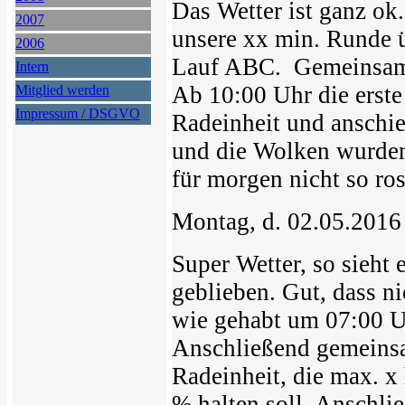
Das Wetter ist ganz ok
2007
unsere xx min. Runde 
2006
Lauf ABC. Gemeinsames
Intern
Ab 10:00 Uhr die erst
Mitglied werden
Impressum / DSGVO
Radeinheit und anschie
und die Wolken wurden 
für morgen nicht so ros
Montag, d. 02.05.2016
Super Wetter, so sieht
geblieben. Gut, dass n
wie gehabt um 07:00 U
Anschließend gemeinsa
Radeinheit, die max. x
% halten soll. Anschli