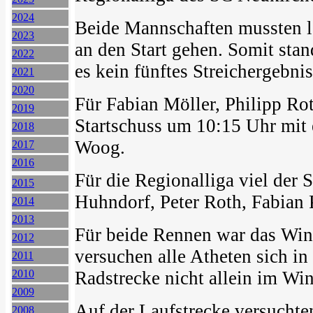
2024
Beide Mannschaften mussten le
2023
an den Start gehen. Somit sta
2022
es kein fünftes Streichergebnis
2021
2020
Für Fabian Möller, Philipp Rot
2019
Startschuss um 10:15 Uhr mit
2018
Woog.
2017
2016
Für die Regionalliga viel der 
2015
Huhndorf, Peter Roth, Fabian P
2014
2013
Für beide Rennen war das Wind
2012
versuchen alle Atheten sich i
2011
2010
Radstrecke nicht allein im Win
2009
Auf der Laufstrecke versuchten
2008