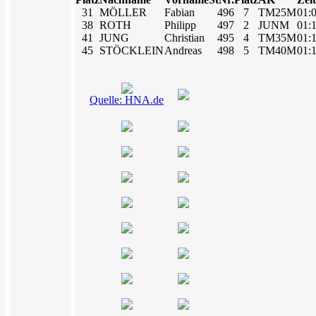
31
MÖLLER
Fabian
496
7
TM25M
01:
38
ROTH
Philipp
497
2
JUNM
01:
41
JUNG
Christian
495
4
TM35M
01:
45
STÖCKLEIN
Andreas
498
5
TM40M
01:
Quelle: HNA.de