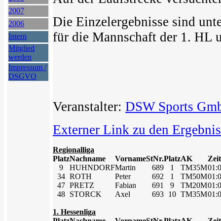
2007
Die Einzelergebnisse sind unte
2006
für die Mannschaft der 1. HL u
Intern
Mitglied
werden
Impressum /
DSGVO
Veranstalter:
DSW Sports Gm
Externer Link zu den Ergebni
Regionalliga
Platz
Nachname
Vorname
StNr.
Platz
AK
Zeit
9
HUHNDORF
Martin
689
1
TM35M
01:
34
ROTH
Peter
692
1
TM50M
01:
47
PRETZ
Fabian
691
9
TM20M
01:
48
STORCK
Axel
693
10
TM35M
01:
1. Hessenliga
Platz
Nachname
Vorname
StNr.
Platz
AK
Zeit