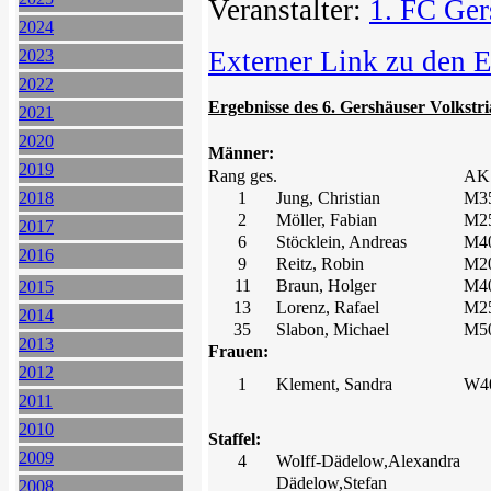
Veranstalter:
1. FC Ger
2024
Externer Link zu den 
2023
2022
Ergebnisse des 6. Gershäuser Volkstri
2021
2020
Männer:
2019
Rang ges.
AK
2018
1
Jung, Christian
M3
2
Möller, Fabian
M2
2017
6
Stöcklein, Andreas
M4
2016
9
Reitz, Robin
M2
11
Braun, Holger
M4
2015
13
Lorenz, Rafael
M2
2014
35
Slabon, Michael
M5
2013
Frauen:
2012
1
Klement, Sandra
W4
2011
2010
Staffel:
2009
4
Wolff-Dädelow,Alexandra
Dädelow,Stefan
2008