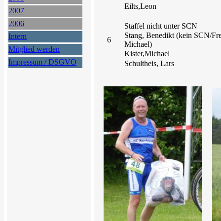
Eilts,Leon
2007
2006
Staffel nicht unter SCN
Stang, Benedikt (kein SCN/Fr
Intern
6
Michael)
Mitglied werden
Kister,Michael
Impressum / DSGVO
Schultheis, Lars