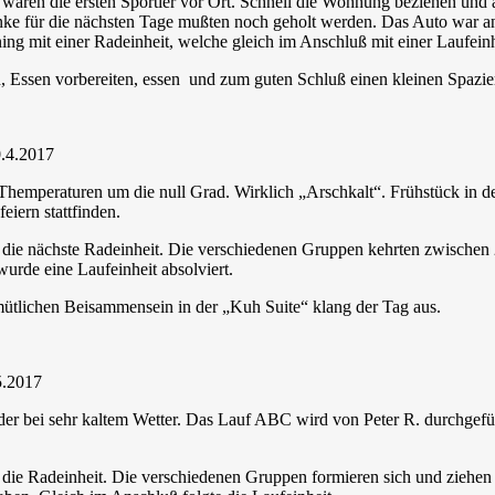
waren die ersten Sportler vor Ort. Schnell die Wohnung beziehen und
nke für die nächsten Tage mußten noch geholt werden. Das Auto war a
ing mit einer Radeinheit, welche gleich im Anschluß mit einer Laufein
, Essen vorbereiten, essen und zum guten Schluß einen kleinen Spazier
0.4.2017
 Themperaturen um die null Grad. Wirklich „Arschkalt“. Frühstück in
eiern stattfinden.
die nächste Radeinheit. Die verschiedenen Gruppen kehrten zwischen 
urde eine Laufeinheit absolviert.
ütlichen Beisammensein in der „Kuh Suite“ klang der Tag aus.
5.2017
der bei sehr kaltem Wetter. Das Lauf ABC wird von Peter R. durchgefüh
die Radeinheit. Die verschiedenen Gruppen formieren sich und ziehen