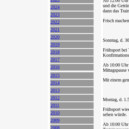
Ab 12:00 Uhr 
und die Geträ
2024
dann das Train
2023
Frisch machen
2022
2021
2020
Sonntag, d. 3
2019
Frühsport bei
2018
Konfirmationsf
2017
Ab 10:00 Uhr 
2016
Mittagspause w
2015
Mit einem gem
2014
2013
2012
Montag, d. 1.
2011
Frühsport wie
2010
sehen würde.
2009
Ab 10:00 Uhr 
2008