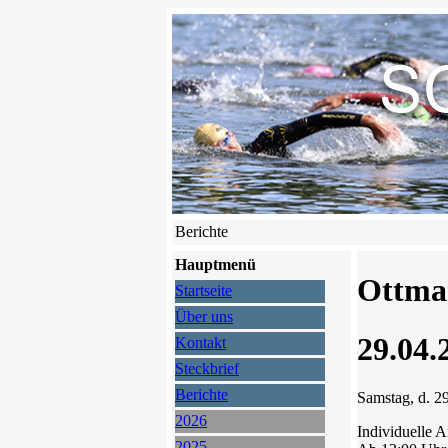
Berichte
Hauptmenü
Ottma
Startseite
Über uns
29.04.
Kontakt
Steckbrief
Berichte
Samstag, d. 2
2026
Individuelle 
2025