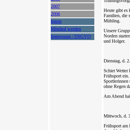
Trainingsvorga
2007
Heute gibt es
2006
Familien, die 
Mühling.
Intern
Mitglied werden
Unsere Gruppe
Norden starte
Impressum / DSGVO
und Holger.
Dienstag, d. 2
Schiet Wetter 
Frühsport ein
Sportlerinnen
ohne Regen da
Am Abend habe
Mittwoch, d. 
Frühsport am R