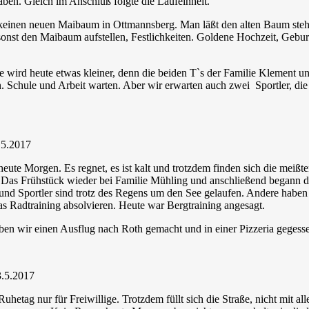
ben. Gleich im Anschluß folgte die Laufeinheit.
 keinen neuen Maibaum in Ottmannsberg. Man läßt den alten Baum steh
sonst den Maibaum aufstellen, Festlichkeiten. Goldene Hochzeit, Gebur
 wird heute etwas kleiner, denn die beiden T`s der Familie Klement 
n. Schule und Arbeit warten. Aber wir erwarten auch zwei Sportler, di
.5.2017
heute Morgen. Es regnet, es ist kalt und trotzdem finden sich die meißt
. Das Frühstück wieder bei Familie Mühling und anschließend begann d
 und Sportler sind trotz des Regens um den See gelaufen. Andere habe
s Radtraining absolvieren. Heute war Bergtraining angesagt.
n wir einen Ausflug nach Roth gemacht und in einer Pizzeria gegess
3.5.2017
uhetag nur für Freiwillige. Trotzdem füllt sich die Straße, nicht mit al