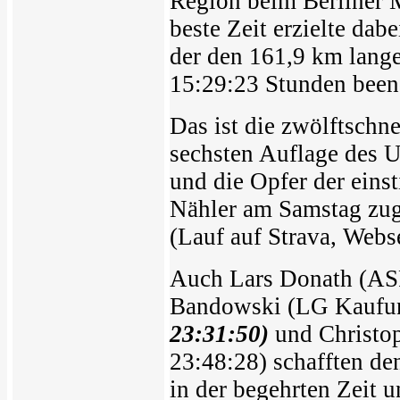
Region beim Berliner 
beste Zeit erzielte da
der den 161,9 km lange
15:29:23 Stunden been
Das ist die zwölftschn
sechsten Auflage des U
und die Opfer der einst
Nähler am Samstag zugl
(Lauf auf Strava, Webse
Auch Lars Donath (ASF
Bandowski (LG Kaufun
23:31:50)
und Christo
23:48:28) schafften de
in der begehrten Zeit u