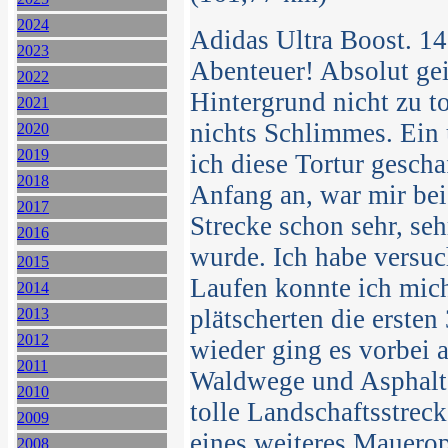
2024
Adidas Ultra Boost. 14
2023
Abenteuer! Absolut gei
2022
Hintergrund nicht zu t
2021
nichts Schlimmes. Ein 
2020
2019
ich diese Tortur gescha
2018
Anfang an, war mir bei 
2017
Strecke schon sehr, se
2016
wurde. Ich habe versuc
2015
Laufen konnte ich mich
2014
plätscherten die erste
2013
2012
wieder ging es vorbei 
2011
Waldwege und Asphalt i
2010
tolle Landschaftsstreck
2009
eines weiteres Mauerop
2008