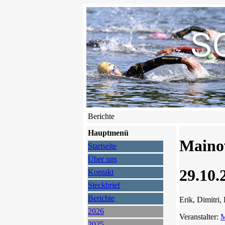
Berichte
Hauptmenü
Maino
Startseite
Über uns
29.10.
Kontakt
Steckbrief
Berichte
Erik, Dimitri
2026
Veranstalter:
M
2025