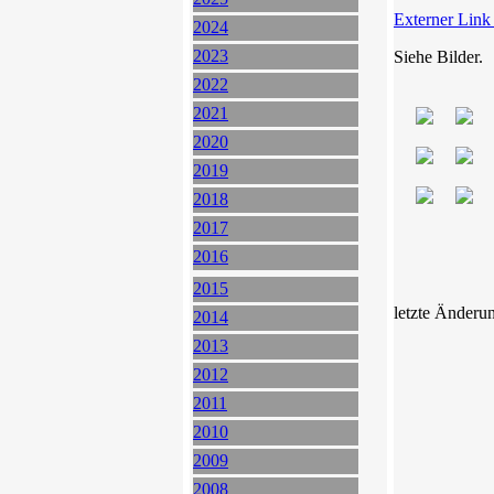
Externer Link
2024
2023
Siehe Bilder.
2022
2021
2020
2019
2018
2017
2016
2015
letzte Änderu
2014
2013
2012
2011
2010
2009
2008