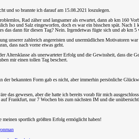
ht und so brannte ich darauf am 15.08.2021 loszulegen.
blemlos, Rad zäher und langsamer als erwartet, dann ab km 160 Vor
lich Iso und Salz eingeworfen, doch es war ein bisschen spät. Nach 1
es das dann für diesen Tag? Nein. Irgendetwas fügte sich und ab km 5 
zung unserer zahlreich angereisten und unermüdlichen Motivatoren war 
ran, dass nach vorne etwas geht.
der Altersklasse als unerwarteter Erfolg und die Gewissheit, dass die
haben mir einen tollen Tag beschert.
in der bekannten Form gab es nicht, aber immerhin persönliche Glück
re das gewesen, aber die hatte ich bereits vorab für mich ausgeschlosse
 auf Frankfurt, nur 7 Wochen bis zum nächsten IM und die unübersich
e meinen sportlich größten Erfolg ermöglicht haben!
ronman