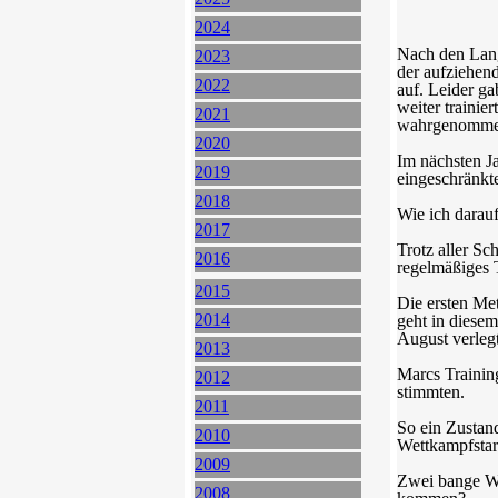
2024
Nach den Lang
2023
der aufziehend
2022
auf. Leider g
weiter trainie
2021
wahrgenomme
2020
Im nächsten J
2019
eingeschränkte
2018
Wie ich darauf
2017
Trotz aller Sc
2016
regelmäßiges 
2015
Die ersten Me
2014
geht in diese
August verleg
2013
Marcs Training
2012
stimmten.
2011
So ein Zustand
2010
Wettkampfstar
2009
Zwei bange Wo
2008