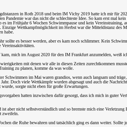
distanzen in Roth 2018 und beim IM Vichy 2019 hatte ich mir für 2020
en Pandemie war das nicht die schlechteste Idee. So kam erst mal kein
ab es im Frühjahr 6 Wochen Schwimmpause und kein Vereinstraining, au
rt. Einzige Wettkampfmöglichkeit im Herbst war die Mitteldistanz des Mo
n habe.
ahr sollte es besser werden, aber es kam noch schlimmer. Kein Schw
 Vereinsaktivitäten.
 kam, mich im August 2020 für den IM Frankfurt anzumelden, weiß ich 
hwierigkeiten mit denen wir alle in diesen Zeiten zurechtkommen musst
Training zu planen, komme da was wolle.
ter Schwimmen im Mai waren grandios, wenn auch langsam und träge, 
m Jahr. Doch viele Wettkämpfe wurden abgesagt und auch die Nachricht
t wurde, sorgte nicht eben für große Erwartungen.
svorgaben hatten inzwischen dafür gesorgt, dass ich mich in guter Verf
 ist aber nicht selbstverständlich und so bremste mich eine Verletzung
t zweifeln.
chen die Ruhe bewahren und tatsächlich ging es dann weiter. Sollte j