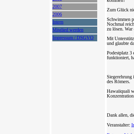
kommen?
2007
Zum Glück nic
2006
Schwimmen pro
Intern
Nochmal reich
zu lösen. War 
Mitglied werden
Impressum / DSGVO
Mit Unterstüt
und glaubte da
Podestplatz 3 
funktioniert, 
Siegerehrung 
des Römers.
Hawaiiquali wä
Konzentration
Dank allen, di
Veranstalter:
I